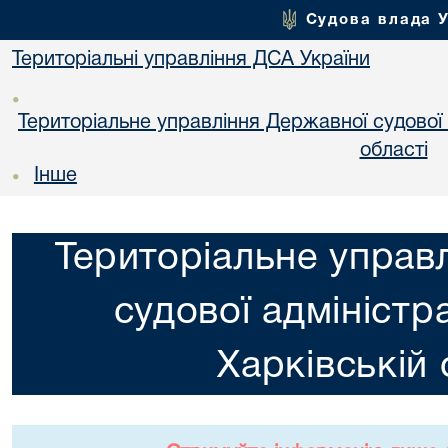
Судова влада 
Територіальні управління ДСА України
•
Територіальне управління Державної судової а
областi
Інше
•
Територіальне управ
судової адміністра
Харкiвській 