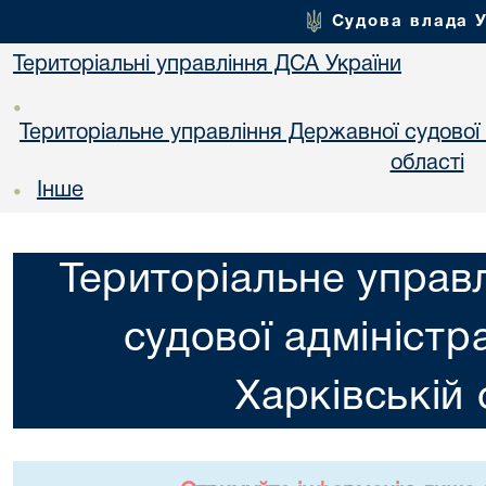
Судова влада 
Територіальні управління ДСА України
•
Територіальне управління Державної судової а
областi
Інше
•
Територіальне управ
судової адміністра
Харкiвській 