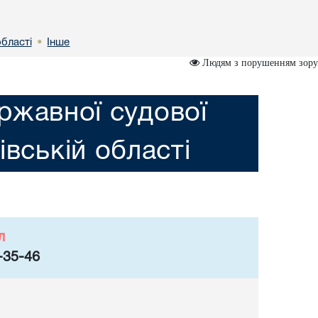
областi
Інше
•
Людям з порушенням зору
ржавної судової
iвській областi
л
-35-46