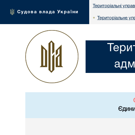
Територіальні упра
Судова влада України
Територіальне упр
•
Тери
адм
Єдини