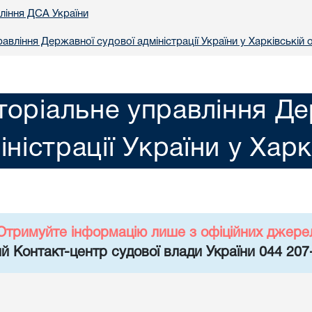
вління ДСА України
авління Державної судової адміністрації України у Харкiвській 
торіальне управління Де
іністрації України у Харк
Отримуйте інформацію лише з офіційних джере
й Контакт-центр судової влади України 044 207