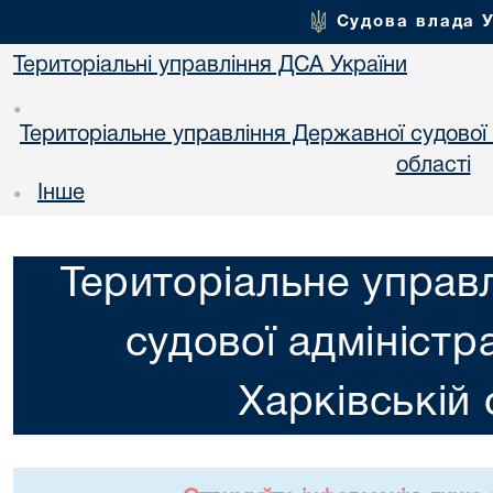
Судова влада 
Територіальні управління ДСА України
•
Територіальне управління Державної судової а
областi
Інше
•
Територіальне управ
судової адміністра
Харкiвській 