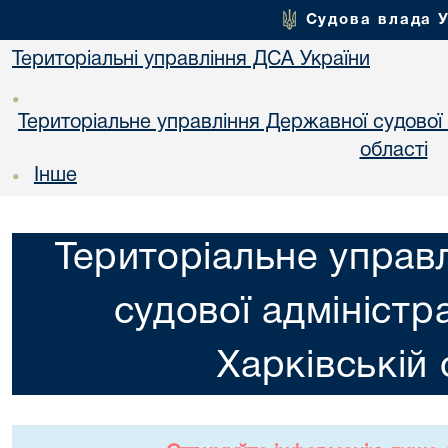
Судова влада 
Територіальні управління ДСА України
•
Територіальне управління Державної судової а
областi
Інше
•
Територіальне управ
судової адміністра
Харкiвській 