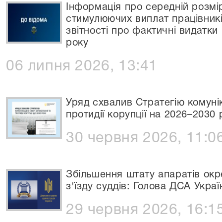
Інформація про середній розмір
стимулюючих виплат працівників
звітності про фактичні видатки
року
06 липня 2026, 13:41
Уряд схвалив Стратегію комунік
протидії корупції на 2026–2030 
30 червня 2026, 11:0
Збільшення штату апаратів окре
з'їзду суддів: Голова ДСА Украї
29 червня 2026, 16:1