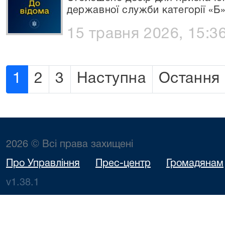
державної служби категорії «Б
15 травня 2026, 15:3
1
2
3
Наступна
Остання
2026 © Всі права захищені
Про Управління
Прес-центр
Громадянам
v1.38.1